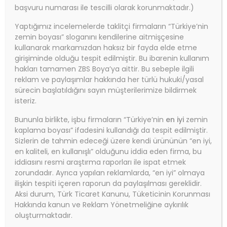
başvuru numarası ile tescilli olarak korunmaktadır.)
Yaptığımız incelemelerde taklitçi firmaların “Türkiye’nin
zemin boyası” sloganını kendilerine aitmişçesine
kullanarak markamızdan haksız bir fayda elde etme
girişiminde olduğu tespit edilmiştir. Bu ibarenin kullanım
hakları tamamen ZBS Boya’ya aittir. Bu sebeple ilgili
reklam ve paylaşımlar hakkında her türlü hukuki/yasal
sürecin başlatıldığını sayın müşterilerimize bildirmek
isteriz.
Bununla birlikte, işbu firmaların “Türkiye’nin
en iyi
zemin
kaplama boyası” ifadesini kullandığı da tespit edilmiştir.
Sizlerin de tahmin edeceği üzere kendi ürününün “en iyi,
en kaliteli, en kullanışlı” olduğunu iddia eden firma, bu
iddiasını resmi araştırma raporları ile ispat etmek
zorundadır. Ayrıca yapılan reklamlarda, “en iyi” olmaya
ilişkin tespiti içeren raporun da paylaşılması gereklidir.
January 20, 2025
Aksi durum, Türk Ticaret Kanunu, Tüketicinin Korunması
Hakkında kanun ve Reklam Yönetmeliğine aykırılık
ZBS EKO 2K ZEMİN TAMİR MACUNU
oluşturmaktadır.
(ekonomik zemin tamir macunu)