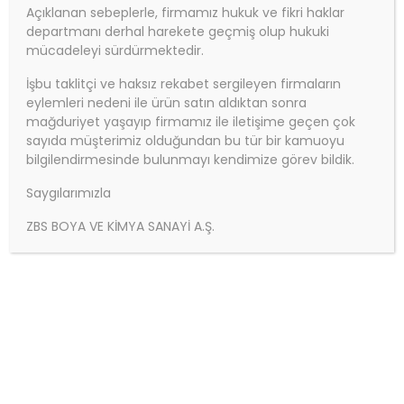
Açıklanan sebeplerle, firmamız hukuk ve fikri haklar
departmanı derhal harekete geçmiş olup hukuki
Ürün Adı:ZBS EKO 2K TAMİR MACUNU Ekonomik zemin
mücadeleyi sürdürmektedir.
tamir macunu Ürün Kodu: ZBS EKO 2K TAMİR MACUNU
Ürün Kategorisi: ZBS ZEMİN ÜRÜNLERİ GRUBU Ücretsiz
İşbu taklitçi ve haksız rekabet sergileyen firmaların
Kargo
eylemleri nedeni ile ürün satın aldıktan sonra
mağduriyet yaşayıp firmamız ile iletişime geçen çok
Continue Reading
No Comment
sayıda müşterimiz olduğundan bu tür bir kamuoyu
bilgilendirmesinde bulunmayı kendimize görev bildik.
Saygılarımızla
ZBS BOYA VE KİMYA SANAYİ A.Ş.