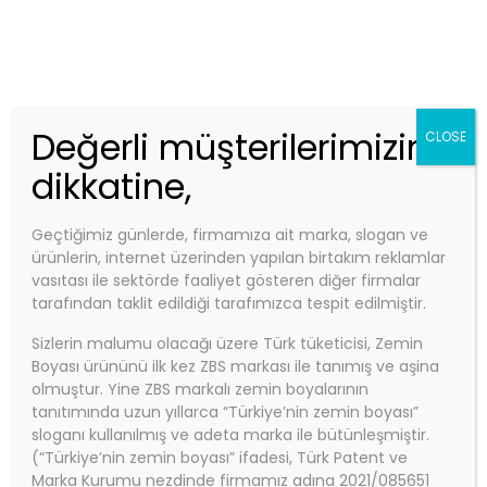
Telefon:
0850 840 0 927
Email:
info@zbs.com.tr
Kep Adres: zbs@hs01.kep.tr - zbsboyakimya@hs01.kep.tr
ZBS MARKET
Değerli müşterilerimizin
CLOSE
dikkatine,
Geçtiğimiz günlerde, firmamıza ait marka, slogan ve
Anasayfa
ürünlerin, internet üzerinden yapılan birtakım reklamlar
Portfolio Categories:
ZEMBİL EKONOMİK
vasıtası ile sektörde faaliyet gösteren diğer firmalar
tarafından taklit edildiği tarafımızca tespit edilmiştir.
ÜRÜN GRUBU
Portfolio Categories:
ZEMBİL
Sizlerin malumu olacağı üzere Türk tüketicisi, Zemin
Boyası ürününü ilk kez ZBS markası ile tanımış ve aşina
EKONOMİK ÜRÜN GRUBU
olmuştur. Yine ZBS markalı zemin boyalarının
tanıtımında uzun yıllarca “Türkiye’nin zemin boyası”
sloganı kullanılmış ve adeta marka ile bütünleşmiştir.
(“Türkiye’nin zemin boyası” ifadesi, Türk Patent ve
Marka Kurumu nezdinde firmamız adına 2021/085651