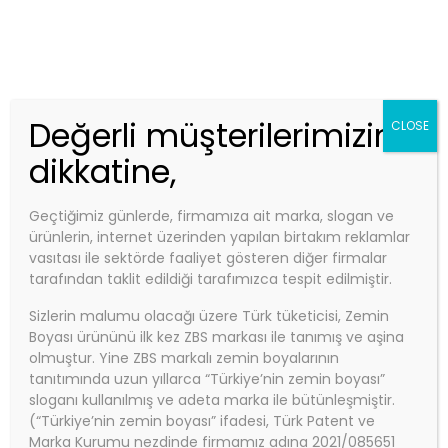
Telefon:
0850 840 0 927
Email:
info@zbs.com.tr
Kep Adres: zbs@hs01.kep.tr - zbsboyakimya@hs01.kep.tr
ZBS MARKET
Değerli müşterilerimizin
CLOSE
dikkatine,
Geçtiğimiz günlerde, firmamıza ait marka, slogan ve
Referanslarımız
Anasayfa
ürünlerin, internet üzerinden yapılan birtakım reklamlar
vasıtası ile sektörde faaliyet gösteren diğer firmalar
Referanslarımız
tarafından taklit edildiği tarafımızca tespit edilmiştir.
Sizlerin malumu olacağı üzere Türk tüketicisi, Zemin
Boyası ürününü ilk kez ZBS markası ile tanımış ve aşina
olmuştur. Yine ZBS markalı zemin boyalarının
tanıtımında uzun yıllarca “Türkiye’nin zemin boyası”
sloganı kullanılmış ve adeta marka ile bütünleşmiştir.
(“Türkiye’nin zemin boyası” ifadesi, Türk Patent ve
Marka Kurumu nezdinde firmamız adına 2021/085651