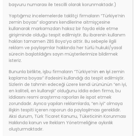
başvuru numarası ile tescilli olarak korunmaktadır.)
Yaptığımız incelemelerde taklitçi firmaların “Türkiye’nin
zemin boyası” sloganını kendilerine aitmişçesine
kullanarak markamızdan haksız bir fayda elde etme
girişiminde olduğu tespit edilmiştir. Bu ibarenin kullanım
hakları tamamen ZBS Boya’ya aittir. Bu sebeple ilgili
reklam ve paylaşımlar hakkında her türlü hukuki/yasal
sürecin başlatıldığını sayın müşterilerimize bildirmek
isteriz.
Bununla birlikte, işbu firmaların “Türkiye’nin
en iyi
zemin
kaplama boyası” ifadesini kullandığı da tespit edilmiştir.
Sizlerin de tahmin edeceği üzere kendi ürününün “en iyi,
en kaliteli, en kullanışlı” olduğunu iddia eden firma, bu
iddiasını resmi araştırma raporları ile ispat etmek
zorundadır. Ayrıca yapılan reklamlarda, “en iyi” olmaya
ilişkin tespiti içeren raporun da paylaşılması gereklidir.
Aksi durum, Türk Ticaret Kanunu, Tüketicinin Korunması
Hakkında kanun ve Reklam Yönetmeliğine aykırılık
oluşturmaktadır.