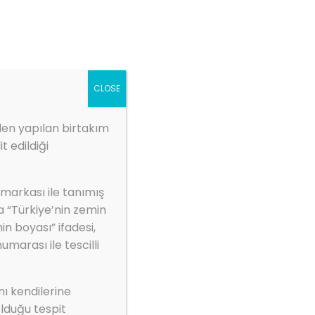
ZBS MARKET
1.kep.tr
Galeri
Kurumsal
İletişim
CLOSE
den yapılan birtakım
t edildiği
 markası ile tanımış
FARKEDİLİR
a “Türkiye’nin zemin
in boyası” ifadesi,
arası ile tescilli
nı kendilerine
lduğu tespit