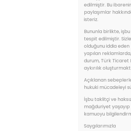
edilmiştir. Bu ibaren
paylaşımlar hakkında
isteriz.
Bununla birlikte, işbu
tespit edilmiştir. Siz
olduğunu iddia eden f
yapılan reklamlarda, 
durum, Türk Ticaret
aykırılık oluşturmakt
Açıklanan sebeplerle
hukuki mücadeleyi s
İşbu taklitçi ve haks
mağduriyet yaşayıp f
kamuoyu bilgilendir
Saygılarımızla