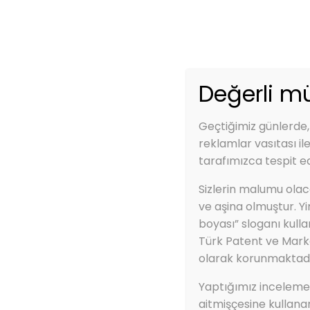
Telefon:
0850 840 0 927
Email:
info@
Anasayfa
Değerli mü
Geçtiğimiz günlerde,
reklamlar vasıtası il
tarafımızca tespit ed
Anasayfa
ZBS FLORESAN BOYA (
Sizlerin malumu olaca
ZBS FLORESAN BOY
ve aşina olmuştur. Y
boyası” sloganı kulla
RENKLER)
Türk Patent ve Mark
olarak korunmaktadı
Yaptığımız incelemele
aitmişçesine kullana