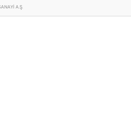
ANAYİ A.Ş.
Ücretsiz Kargo ile Satın A
tiva eden, belirleyici ve göz alıcı seçicilikte, canl
i belli eden, solvent bazlı, sonkat yüzey boyasıdır.