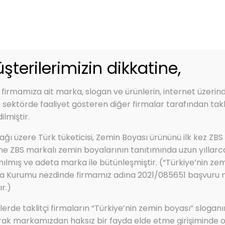
zbs.com.tr
Kep Adres: zbs@hs01.kep.tr - zbsboyakimya@hs0
Renk Kartelası
Ürünler
Hizmetlerimiz
şterilerimizin dikkatine,
 firmamıza ait marka, slogan ve ürünlerin, internet üzerin
e sektörde faaliyet gösteren diğer firmalar tarafından takli
ilmiştir.
DİKKAT ÇEKİCİ VE FARKEDİLİR RENKLER)
ğı üzere Türk tüketicisi, Zemin Boyası ürününü ilk kez ZBS
A (DİKKAT ÇEKİCİ VE 
ine ZBS markalı zemin boyalarının tanıtımında uzun yıllarc
nılmış ve adeta marka ile bütünleşmiştir. (“Türkiye’nin zem
a Kurumu nezdinde firmamız adına 2021/085651 başvuru num
r.)
rde taklitçi firmaların “Türkiye’nin zemin boyası” sloganı
rak markamızdan haksız bir fayda elde etme girişiminde o