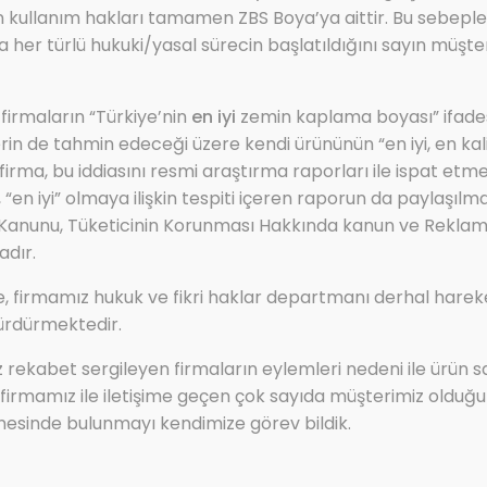
in kullanım hakları tamamen ZBS Boya’ya aittir. Bu sebeple 
 her türlü hukuki/yasal sürecin başlatıldığını sayın müşter
 firmaların “Türkiye’nin
en iyi
zemin kaplama boyası” ifades
lerin de tahmin edeceği üzere kendi ürününün “en iyi, en kalite
irma, bu iddiasını resmi araştırma raporları ile ispat etm
Ürün Adı:
“en iyi” olmaya ilişkin tespiti içeren raporun da paylaşılmas
ZBS FLORESAN BOYA (Dikkat çekici ve fa
 Kanunu, Tüketicinin Korunması Hakkında kanun ve Rekla
adır.
, firmamız hukuk ve fikri haklar departmanı derhal hare
Ürün Kodu:
ürdürmektedir.
ZBS FLORESAN BOYA
ız rekabet sergileyen firmaların eylemleri nedeni ile ürün s
irmamız ile iletişime geçen çok sayıda müşterimiz olduğu
Ürün Kategorisi:
mesinde bulunmayı kendimize görev bildik.
ZBS ÖZEL AMAÇLI BOYALAR