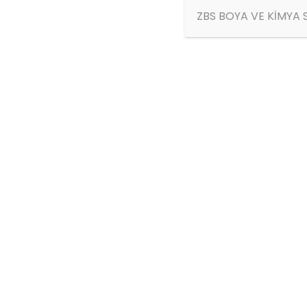
ZBS BOYA VE KİMYA S
ÜRÜN AÇIKLAMASI
ZBS Florasan boya
, Florasan pigment ih
bulunduğu ortamda farkındalığı ile yerin