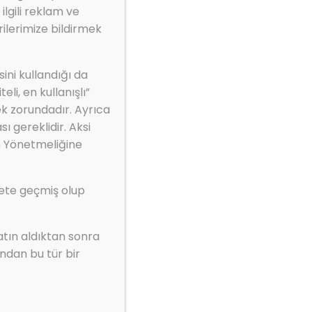
ilgili reklam ve
ilerimize bildirmek
ini kullandığı da
li, en kullanışlı”
ek zorundadır. Ayrıca
ı gereklidir. Aksi
rk edilir)
m Yönetmeliğine
kete geçmiş olup
atın aldıktan sonra
ndan bu tür bir