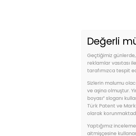
Telefon:
0850 840 0 927
Email:
info@
Anasayfa
Değerli mü
Geçtiğimiz günlerde,
reklamlar vasıtası il
tarafımızca tespit ed
Anasayfa
ZBS Hidro-Nem (rutub
Sizlerin malumu olaca
ZBS Hidro-Nem (r
ve aşina olmuştur. Y
boyası” sloganı kulla
Türk Patent ve Mark
olarak korunmaktadı
Yaptığımız incelemele
aitmişçesine kullana