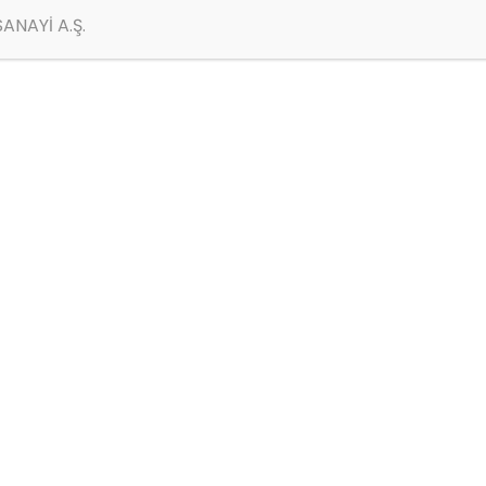
ANAYİ A.Ş.
ya, termoplastik reçine esaslı, kokudan arındırılmış
 oluşan görüntüyü gidererek, yüzeyde bariyer
duvar boyasıdır.