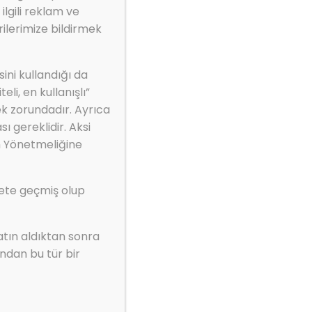
ilgili reklam ve
ilerimize bildirmek
ini kullandığı da
li, en kullanışlı”
ek zorundadır. Ayrıca
ı gereklidir. Aksi
m Yönetmeliğine
kete geçmiş olup
atın aldıktan sonra
ndan bu tür bir
l