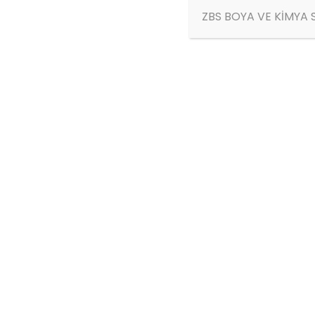
ZBS BOYA VE KİMYA S
ÜRÜN AÇIKLAMASI
ZBS Hidro-Nem
küf ve rutubet kesici bo
binalarda nem ve rutubet yüzünden
kullanıma hazır, mat iç cephe son kat 