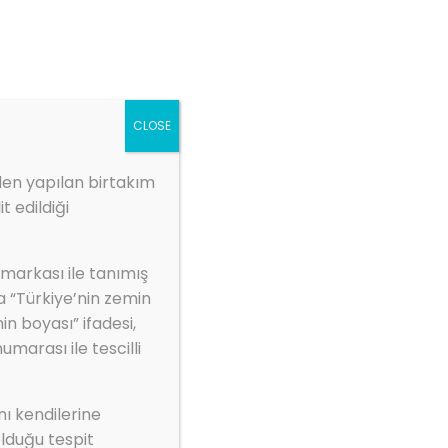
ZBS MARKET
1.kep.tr
Galeri
Kurumsal
İletişim
CLOSE
den yapılan birtakım
t edildiği
 markası ile tanımış
i Boya)
a “Türkiye’nin zemin
in boyası” ifadesi,
arası ile tescilli
nı kendilerine
lduğu tespit