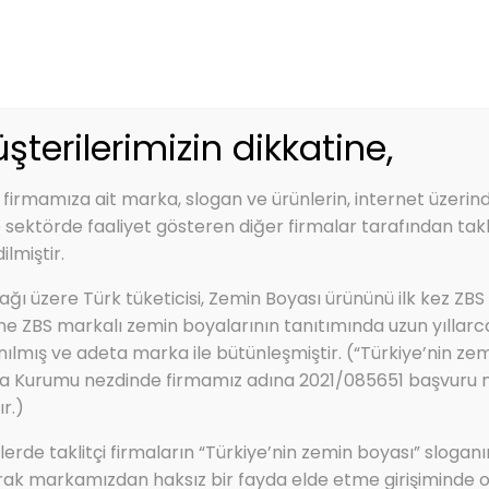
zbs.com.tr
Kep Adres: zbs@hs01.kep.tr - zbsboyakimya@hs0
Renk Kartelası
Ürünler
Hizmetlerimiz
şterilerimizin dikkatine,
 firmamıza ait marka, slogan ve ürünlerin, internet üzerin
e sektörde faaliyet gösteren diğer firmalar tarafından takli
ilmiştir.
et ve küf önleyici boya)
ğı üzere Türk tüketicisi, Zemin Boyası ürününü ilk kez ZBS
utubet Ve Küf Önleyic
ine ZBS markalı zemin boyalarının tanıtımında uzun yıllarc
nılmış ve adeta marka ile bütünleşmiştir. (“Türkiye’nin zem
a Kurumu nezdinde firmamız adına 2021/085651 başvuru num
r.)
rde taklitçi firmaların “Türkiye’nin zemin boyası” sloganı
rak markamızdan haksız bir fayda elde etme girişiminde o