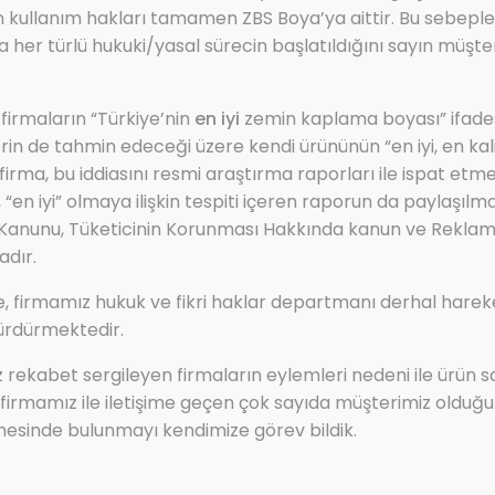
in kullanım hakları tamamen ZBS Boya’ya aittir. Bu sebeple 
 her türlü hukuki/yasal sürecin başlatıldığını sayın müşter
 firmaların “Türkiye’nin
en iyi
zemin kaplama boyası” ifades
Ürün Adı:ZBS HİDRO NEM
lerin de tahmin edeceği üzere kendi ürününün “en iyi, en kalite
Rutubet ve küf önleyici boya
irma, bu iddiasını resmi araştırma raporları ile ispat etm
“en iyi” olmaya ilişkin tespiti içeren raporun da paylaşılmas
 Kanunu, Tüketicinin Korunması Hakkında kanun ve Rekla
Ürün Kodu:
adır.
ZBS HİDRO NEM
, firmamız hukuk ve fikri haklar departmanı derhal hare
ürdürmektedir.
Ürün Kategorisi:
ız rekabet sergileyen firmaların eylemleri nedeni ile ürün s
ZBS SU İZOLASYON ÜRÜN GRUBU
irmamız ile iletişime geçen çok sayıda müşterimiz olduğu
mesinde bulunmayı kendimize görev bildik.
Ücretsiz Kargo ile Satın A