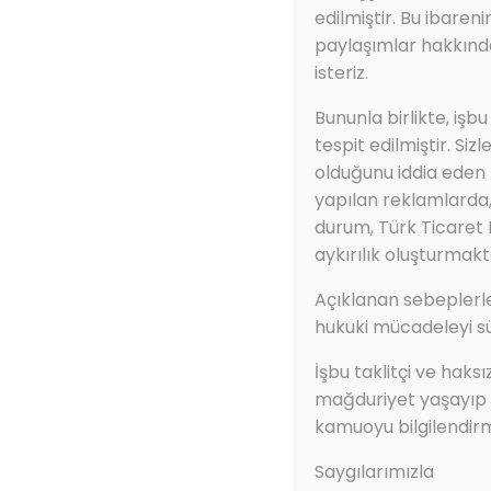
edilmiştir. Bu ibaren
paylaşımlar hakkında
isteriz.
Bununla birlikte, işbu
tespit edilmiştir. Siz
olduğunu iddia eden f
yapılan reklamlarda, 
durum, Türk Ticaret
aykırılık oluşturmakt
Açıklanan sebeplerle
hukuki mücadeleyi s
İşbu taklitçi ve haks
mağduriyet yaşayıp f
kamuoyu bilgilendir
Saygılarımızla