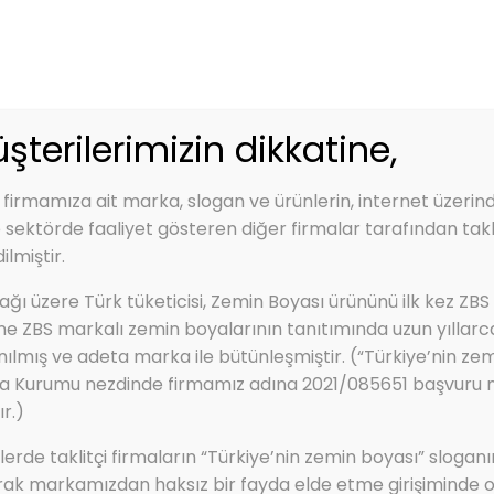
zbs.com.tr
Kep Adres: zbs@hs01.kep.tr - zbsboyakimya@hs0
Renk Kartelası
Ürünler
Hizmetlerimiz
şterilerimizin dikkatine,
 firmamıza ait marka, slogan ve ürünlerin, internet üzerin
e sektörde faaliyet gösteren diğer firmalar tarafından takli
ilmiştir.
(Hızlı kuruyan astar boya)
ğı üzere Türk tüketicisi, Zemin Boyası ürününü ilk kez ZBS
TAR (Hızlı Kuruyan As
ine ZBS markalı zemin boyalarının tanıtımında uzun yıllarc
nılmış ve adeta marka ile bütünleşmiştir. (“Türkiye’nin zem
a Kurumu nezdinde firmamız adına 2021/085651 başvuru num
r.)
rde taklitçi firmaların “Türkiye’nin zemin boyası” sloganı
rak markamızdan haksız bir fayda elde etme girişiminde o