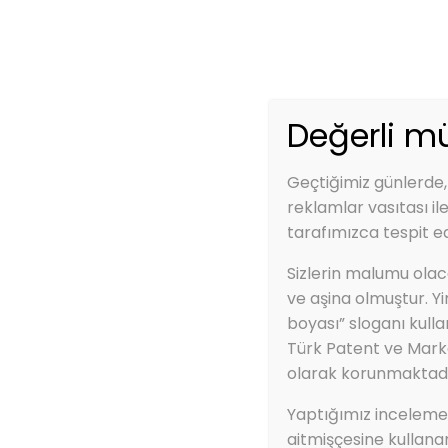
Telefon:
0850 840 0 927
Email:
info@
Anasayfa
Değerli mü
Geçtiğimiz günlerde,
reklamlar vasıtası il
tarafımızca tespit ed
Anasayfa
ZBS SELÜLOZİK ASTAR 
Sizlerin malumu olaca
ZBS SELÜLOZİK AS
ve aşina olmuştur. Y
boyası” sloganı kulla
Türk Patent ve Mark
olarak korunmaktadı
Yaptığımız incelemele
aitmişçesine kullana