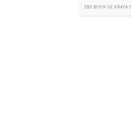
ZBS BOYA VE KİMYA S
ÜRÜN AÇIKLAMASI
ZBS Selülozik Astar tek bileşenli, havad
astardır.
ÖZELLİKLERİ
Üstün korozyon direncine sahip olması,
kuruyabilmesi.
KULLANIM ALANLARI
ZBS Selülozik Astar, özellikle fabrika