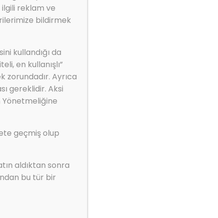
ilgili reklam ve
ilerimize bildirmek
ini kullandığı da
li, en kullanışlı”
ek zorundadır. Ayrıca
ı gereklidir. Aksi
m Yönetmeliğine
kete geçmiş olup
atın aldıktan sonra
ndan bu tür bir