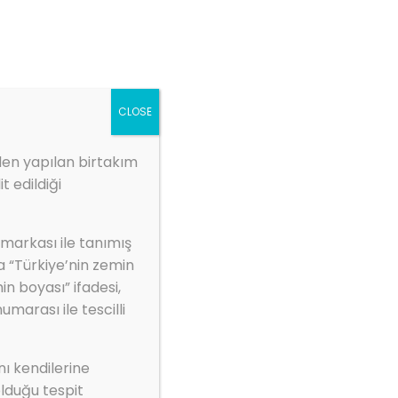
ZBS MARKET
1.kep.tr
Galeri
Kurumsal
İletişim
CLOSE
den yapılan birtakım
t edildiği
 markası ile tanımış
tar Boya)
a “Türkiye’nin zemin
in boyası” ifadesi,
arası ile tescilli
nı kendilerine
lduğu tespit