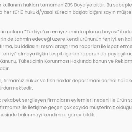
in kullanım hakları tamamen ZBS Boya’ya aittir. Bu sebeple 
 her türlü hukuki/yasal sürecin başlatıldığını sayın müşter
 firmaların “Türkiye’nin
en iyi
zemin kaplama boyası” ifades
lerin de tahmin edeceği üzere kendi ürününün “en iyi, en kalite
Ürün Adı:ZBS SELÜLOZİK ASTAR
irma, bu iddiasını resmi araştırma raporları ile ispat etm
Hızlı kuruyan metal astar boyası
“en iyi” olmaya ilişkin tespiti içeren raporun da paylaşılmas
 Kanunu, Tüketicinin Korunması Hakkında kanun ve Rekla
adır.
Ürün Kodu:
ZBS SELÜLOZİK ASTAR
, firmamız hukuk ve fikri haklar departmanı derhal hare
ürdürmektedir.
ız rekabet sergileyen firmaların eylemleri nedeni ile ürün s
Ürün Kategorisi:
irmamız ile iletişime geçen çok sayıda müşterimiz olduğu
ZBS ENDÜSTRİ ÜRÜN GRUBU
mesinde bulunmayı kendimize görev bildik.