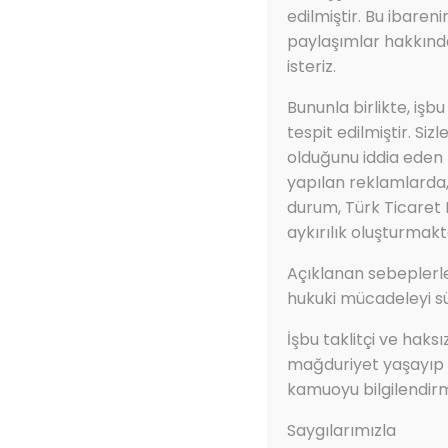
edilmiştir. Bu ibaren
paylaşımlar hakkında
isteriz.
Bununla birlikte, işbu
tespit edilmiştir. Siz
olduğunu iddia eden f
yapılan reklamlarda, 
durum, Türk Ticaret
aykırılık oluşturmakt
Açıklanan sebeplerle
hukuki mücadeleyi s
İşbu taklitçi ve haks
mağduriyet yaşayıp f
kamuoyu bilgilendir
Saygılarımızla