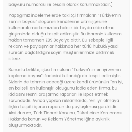
başvuru numarası ile tescilli olarak korunmaktadır.)
Yaptığımız incelemelerde taklitçi firmaların “Türkiye’nin
zemin boyası” sloganını kendilerine aitmişçesine
kullanarak markamızdan haksız bir fayda elde etme
girişiminde olduğu tespit edilmiştir. Bu ibarenin kullanım
hakları tamamen ZBS Boya’ya aittir. Bu sebeple ilgili
reklam ve paylaşımlar hakkında her türlü hukuki/yasal
sürecin başlatıldığını sayın müşterilerimize bildirmek
isteriz.
Bununla birlikte, işbu firmaların “Türkiye’nin
en iyi
zemin
kaplama boyası” ifadesini kullandığı da tespit edilmiştir.
Sizlerin de tahmin edeceği üzere kendi ürününün “en iyi,
en kaliteli, en kullanışlı” olduğunu iddia eden firma, bu
iddiasını resmi araştırma raporları ile ispat etmek
zorundadır. Ayrıca yapılan reklamlarda, “en iyi” olmaya
ilişkin tespiti içeren raporun da paylaşılması gereklidir.
Aksi durum, Türk Ticaret Kanunu, Tüketicinin Korunması
Hakkında kanun ve Reklam Yönetmeliğine aykırılık
oluşturmaktadır.