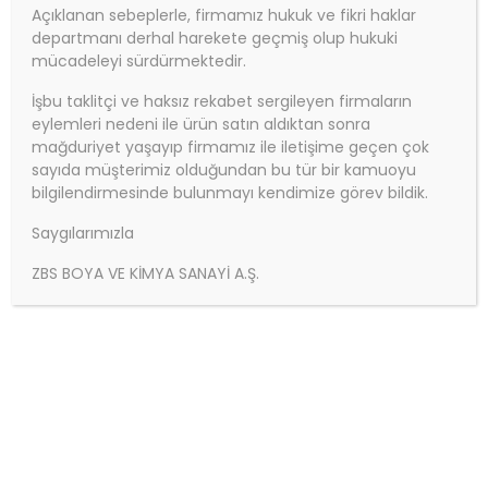
Açıklanan sebeplerle, firmamız hukuk ve fikri haklar
departmanı derhal harekete geçmiş olup hukuki
mücadeleyi sürdürmektedir.
İşbu taklitçi ve haksız rekabet sergileyen firmaların
eylemleri nedeni ile ürün satın aldıktan sonra
mağduriyet yaşayıp firmamız ile iletişime geçen çok
sayıda müşterimiz olduğundan bu tür bir kamuoyu
bilgilendirmesinde bulunmayı kendimize görev bildik.
Ürün Adı:ZBS Sıvı Cam
Saygılarımızla
Cam gibi saydam, taş gibi sağlam su izolasyonu
ZBS BOYA VE KİMYA SANAYİ A.Ş.
Ürün Kodu:
ZBS Sıvı Cam