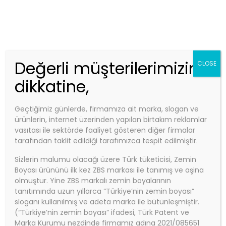
Telefon:
0850 840 0 927
Email:
info@zbs.com.tr
Kep Adres: zbs@hs01.kep.tr - zbsboyakimya@hs01.kep.tr
ZBS MARKET
Değerli müşterilerimizin
CLOSE
dikkatine,
Geçtiğimiz günlerde, firmamıza ait marka, slogan ve
Anasayfa
ürünlerin, internet üzerinden yapılan birtakım reklamlar
ZBS SIVI CAM (Cam gibi saydam, taş
vasıtası ile sektörde faaliyet gösteren diğer firmalar
tarafından taklit edildiği tarafımızca tespit edilmiştir.
gibi sağlam su izolasyonu)
ZBS SIVI CAM (Cam Gibi
Sizlerin malumu olacağı üzere Türk tüketicisi, Zemin
Boyası ürününü ilk kez ZBS markası ile tanımış ve aşina
Saydam, Taş Gibi Sağlam Su
olmuştur. Yine ZBS markalı zemin boyalarının
tanıtımında uzun yıllarca “Türkiye’nin zemin boyası”
sloganı kullanılmış ve adeta marka ile bütünleşmiştir.
Izolasyonu)
(“Türkiye’nin zemin boyası” ifadesi, Türk Patent ve
Marka Kurumu nezdinde firmamız adına 2021/085651